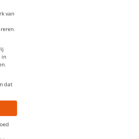
rk van
reren.
ij
 in
en.
n dat
goed