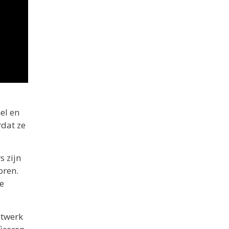
el en
rdat ze
s zijn
oren.
e
etwerk