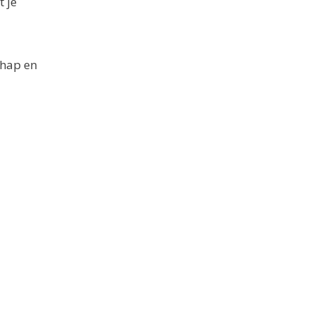
 je
chap en