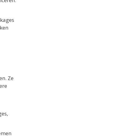
iceren.
kkages
kken
en. Ze
ere
ges,
lemen