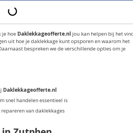
k je hoe
Daklekkageofferte.nl
jou kan helpen bij het vin
gen uit hoe je daklekkage kunt opsporen en waarom het
 Daarnaast bespreken we de verschillende opties om je
ij
Daklekkageofferte.nl
 snel handelen essentieel is
ef repareren van daklekkages
 in Zutphen