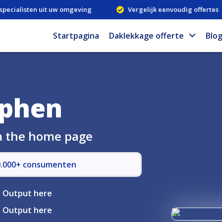
specialisten uit uw omgeving
Vergelijk eenvoudig offertes
Startpagina
Daklekkage offerte
Blo
tphen
om the home page
50.000+ consumenten
Output here
Output here