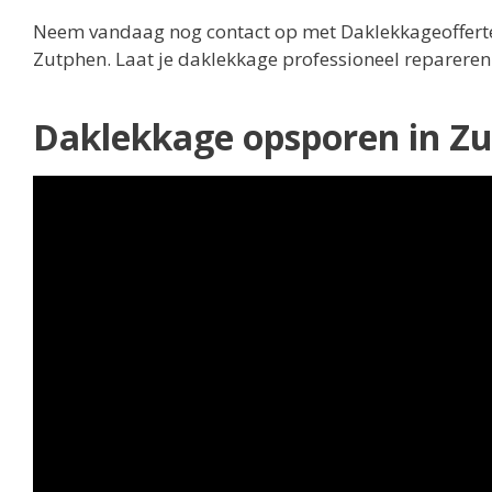
Neem vandaag nog contact op met Daklekkageofferte.
Zutphen. Laat je daklekkage professioneel repareren
Daklekkage opsporen in Z