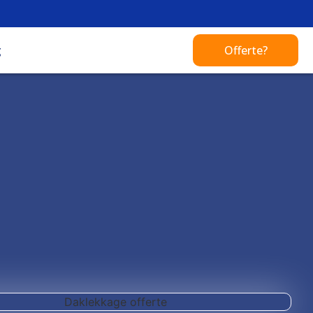
g
Offerte?