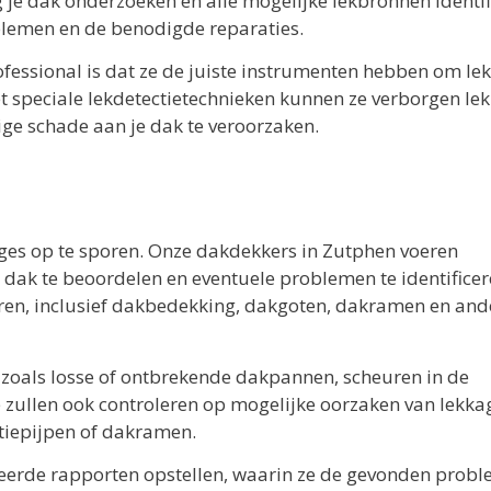
g je dak onderzoeken en alle mogelijke lekbronnen identif
oblemen en de benodigde reparaties.
ofessional is dat ze de juiste instrumenten hebben om le
 Met speciale lekdetectietechnieken kunnen ze verborgen le
ge schade aan je dak te veroorzaken.
ges op te sporen. Onze dakdekkers in Zutphen voeren
e dak te beoordelen en eventuele problemen te identificer
leren, inclusief dakbedekking, dakgoten, dakramen en and
, zoals losse of ontbrekende dakpannen, scheuren in de
 zullen ook controleren op mogelijke oorzaken van lekka
atiepijpen of dakramen.
leerde rapporten opstellen, waarin ze de gevonden prob