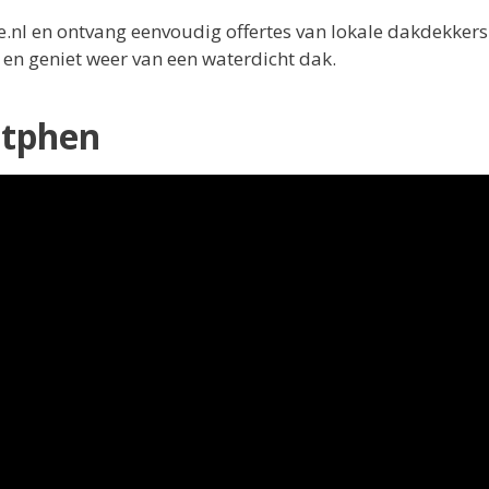
nl en ontvang eenvoudig offertes van lokale dakdekkers
 en geniet weer van een waterdicht dak.
utphen