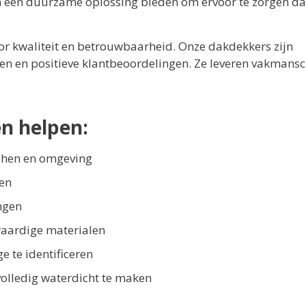
en een duurzame oplossing bieden om ervoor te zorgen dat
voor kwaliteit en betrouwbaarheid. Onze dakdekkers zijn
ngen en positieve klantbeoordelingen. Ze leveren vakmans
n helpen:
tphen en omgeving
ren
ngen
aardige materialen
 te identificeren
olledig waterdicht te maken